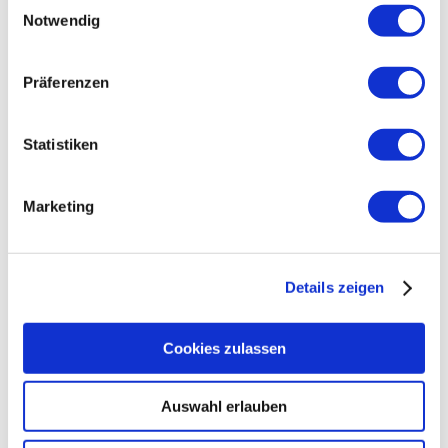
sie im Rahmen Ihrer Nutzung der Dienste gesammelt
Notwendig
haben.
Join
Präferenzen
Statistiken
Marketing
Join My Newsletter
Details zeigen
Cookies zulassen
ABONNIEREN
Auswahl erlauben