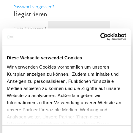
Passwort vergessen?
Registrieren
Erforderlich
E-Mail-Adresse
*
Ein Link zum Erstellen eines neuen Passworts wird
an deine E-Mail-Adresse gesendet.
Diese Webseite verwendet Cookies
Subscribe to our newsletter
Wir verwenden Cookies vornehmlich um unseren
Bitte gib eine Antwort in Ziffern ein:
Kursplan anzeigen zu können. Zudem um Inhalte und
Anzeigen zu personalisieren, Funktionen für soziale
18 − 7 =
Medien anbieten zu können und die Zugriffe auf unsere
Website zu analysieren. Außerdem geben wir
Ja, ich möchte ein Kundenkonto eröffnen und
Erforderlich
akzeptiere die
Datenschutzerklärung
.
*
Informationen zu Ihrer Verwendung unserer Website an
unsere Partner für soziale Medien, Werbung und
Registrieren
Analysen weiter. Unsere Partner führen diese
Informationen möglicherweise mit weiteren Daten
zusammen, die Sie ihnen bereitgestellt haben oder die
Einwilligungsauswahl