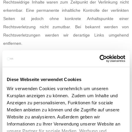
Rechtswidrige Inhalte waren zum Zeitpunkt der Verlinkung nicht
erkennbar. Eine permanente inhaltliche Kontrolle der verlinkten
Seiten ist jedoch ohne konkrete Anhaltspunkte einer
Rechtsverletzung nicht zumutbar. Bei bekannt werden von
Rechtsverletzungen werden wir derartige Links umgehend
entfernen.
Erfüllen der Informationspflicht
Online-Streitbeilegung gemäß Art. 14 Abs. 1 ODR-VO: Die
Europäische Kommission stellt eine Plattform zur
Online-
Diese Webseite verwendet Cookies
Streitbeilegung
(OS-Plattform) bereit. Ich bin grundsätzlich bereit,
Wir verwenden Cookies vornehmlich um unseren
an einer Verbraucherschlichtung teilzunehmen.
Kursplan anzeigen zu können. Zudem um Inhalte und
Urheberrecht
Anzeigen zu personalisieren, Funktionen für soziale
Medien anbieten zu können und die Zugriffe auf unsere
Die durch die Seitenbetreiber erstellten Inhalte und Werke auf
Website zu analysieren. Außerdem geben wir
diesen Seiten unterliegen dem deutschen Urheberrecht. Beiträge
Informationen zu Ihrer Verwendung unserer Website an
Dritter sind als solche gekennzeichnet. Die Vervielfältigung,
unsere Partner für soziale Medien, Werbung und