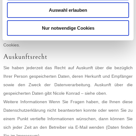
erhoben. In keinem Fall werden die erhobenen Daten verkauft
Auswahl erlauben
oder aus anderen Gründen an Dritte weitergegeben. Die
nachfolgende Erklärung gibt Ihnen einen Überblick darüber, wie
Nur notwendige Cookies
hier der Schutz gewährleistet wird und welche Art von Daten zu
welchem Zweck erhoben werden. Diese Website verwendet keine
Cookies.
Auskunftsrecht
Sie haben jederzeit das Recht auf Auskunft über die bezüglich
Ihrer Person gespeicherten Daten, deren Herkunft und Empfänger
sowie den Zweck der Datenverarbeitung. Auskunft über die
gespeicherten Daten gibt Nicole Konrad – siehe oben.
Weitere Informationen Wenn Sie Fragen haben, die Ihnen diese
Datenschutzerklärung nicht beantworten konnte oder wenn Sie zu
einem Punkt vertiefte Informationen wünschen, dann können Sie
sich jeder Zeit an den Betreiber via E-Mail wenden (Daten finden
Sie im Impressum).