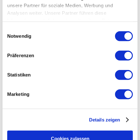
unsere Partner für soziale Medien, Werbung und
Analysen weiter. Unsere Partner führen diese
Informationen möglicherweise mit weiteren Daten
zusammen, die Sie ihnen bereitgestellt haben oder die
Einwilligungsauswahl
sie im Rahmen Ihrer Nutzung der Dienste gesammelt
Notwendig
haben.
Präferenzen
Statistiken
Join
Marketing
Details zeigen
Join My Newsletter
Cookies zulassen