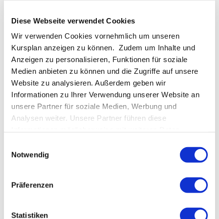
Diese Webseite verwendet Cookies
Wir verwenden Cookies vornehmlich um unseren
Kursplan anzeigen zu können. Zudem um Inhalte und
Anzeigen zu personalisieren, Funktionen für soziale
Medien anbieten zu können und die Zugriffe auf unsere
Website zu analysieren. Außerdem geben wir
Informationen zu Ihrer Verwendung unserer Website an
unsere Partner für soziale Medien, Werbung und
Analysen weiter. Unsere Partner führen diese
Informationen möglicherweise mit weiteren Daten
zusammen, die Sie ihnen bereitgestellt haben oder die
Einwilligungsauswahl
sie im Rahmen Ihrer Nutzung der Dienste gesammelt
Notwendig
haben.
Präferenzen
Yoga für jeden Körper: Individuelle Ausrichtungen
und Hilfestellungen für die wichtigsten Asanas –
Statistiken