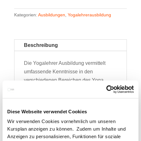
Köln
Menge
Kategorien:
Ausbildungen
,
Yogalehrerausbildung
Beschreibung
Die Yogalehrer Ausbildung vermittelt
umfassende Kenntnisse in den
verschiedenen Bereichen des Yoga.
Mein Ziel ist es, qualitativ hochwertiges
und umfassendes Wissen zu lehren, um
eine solide Basis für die Tätigkeit
Diese Webseite verwendet Cookies
als Yogalehrer zu schaffen. Die
Wir verwenden Cookies vornehmlich um unseren
Ausbildung wird dich unterstützen,
Kursplan anzeigen zu können. Zudem um Inhalte und
deinen persönlichen Weg des
Anzeigen zu personalisieren, Funktionen für soziale