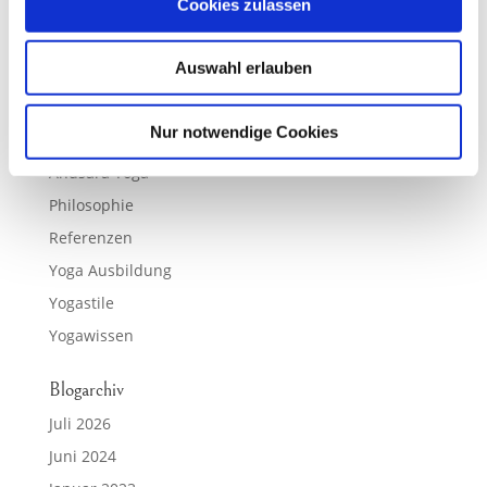
Cookies zulassen
Yoga Philosophie
Yogapraxis
Yogastile
Yoga Sutra
Auswahl erlauben
Kategorien
Nur notwendige Cookies
Anusara Yoga
Philosophie
Referenzen
Yoga Ausbildung
Yogastile
Yogawissen
Blogarchiv
Juli 2026
Juni 2024