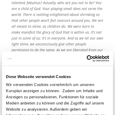
talented, fabulous? Actually, who are you not to be? You
are a child of God. Your playing small does not serve the
world. There is nothing enlightened about shrinking so
that other people won’t feel insecure around you. We are
all meant to shine, as children do. We were born to
make manifest the glory of God that is within us. It’s not
just in some of us; it’s in everyone. And as we let our own
light shine, we unconsciously give other people
permission to do the same. As we are liberated from our
own fear, our presence automatically liberates others.
Herzliche Grüße von Openlotus – Die Yogaschule in
Köln
Diese Webseite verwendet Cookies
Wir verwenden Cookies vornehmlich um unseren
Kursplan anzeigen zu können. Zudem um Inhalte und
Suche
Anzeigen zu personalisieren, Funktionen für soziale
Medien anbieten zu können und die Zugriffe auf unsere
Website zu analysieren. Außerdem geben wir