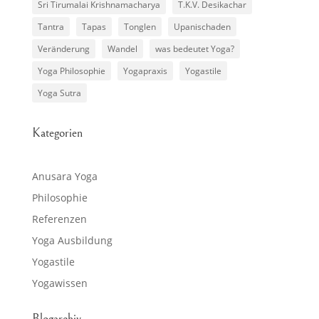
Sri Tirumalai Krishnamacharya
T.K.V. Desikachar
Tantra
Tapas
Tonglen
Upanischaden
Veränderung
Wandel
was bedeutet Yoga?
Yoga Philosophie
Yogapraxis
Yogastile
Yoga Sutra
Kategorien
Anusara Yoga
Philosophie
Referenzen
Yoga Ausbildung
Yogastile
Yogawissen
Blogarchiv