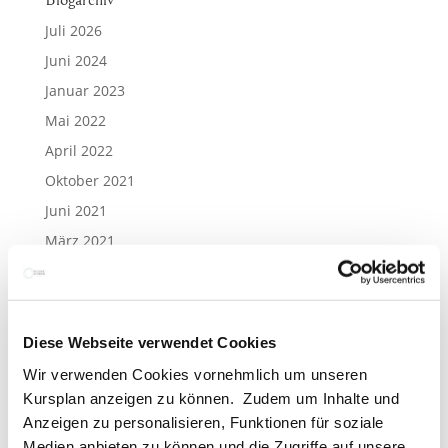
Juli 2026
Juni 2024
Januar 2023
Mai 2022
April 2022
Oktober 2021
Juni 2021
März 2021
Februar 2021
Januar 2021
Dezember 2020
Diese Webseite verwendet Cookies
Juni 2020
Wir verwenden Cookies vornehmlich um unseren
April 2020
Kursplan anzeigen zu können. Zudem um Inhalte und
März 2020
Anzeigen zu personalisieren, Funktionen für soziale
Medien anbieten zu können und die Zugriffe auf unsere