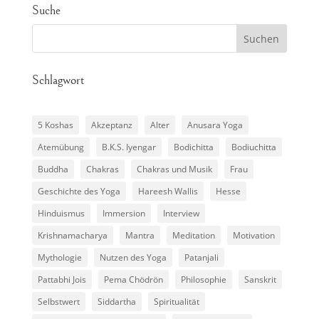
Suche
Schlagwort
5 Koshas
Akzeptanz
Alter
Anusara Yoga
Atemübung
B.K.S. Iyengar
Bodichitta
Bodiuchitta
Buddha
Chakras
Chakras und Musik
Frau
Geschichte des Yoga
Hareesh Wallis
Hesse
Hinduismus
Immersion
Interview
Krishnamacharya
Mantra
Meditation
Motivation
Mythologie
Nutzen des Yoga
Patanjali
Pattabhi Jois
Pema Chödrön
Philosophie
Sanskrit
Selbstwert
Siddartha
Spiritualität