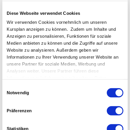
5 Koshas
Akzeptanz
Alter
Anusara Yoga
Diese Webseite verwendet Cookies
Atemübung
B.K.S. Iyengar
Bodichitta
Bodiuchitta
Wir verwenden Cookies vornehmlich um unseren
Buddha
Chakras
Chakras und Musik
Frau
Kursplan anzeigen zu können. Zudem um Inhalte und
Geschichte des Yoga
Hareesh Wallis
Hesse
Anzeigen zu personalisieren, Funktionen für soziale
Medien anbieten zu können und die Zugriffe auf unsere
Hinduismus
Immersion
Interview
Website zu analysieren. Außerdem geben wir
Krishnamacharya
Mantra
Meditation
Motivation
Informationen zu Ihrer Verwendung unserer Website an
Mythologie
Nutzen des Yoga
Patanjali
unsere Partner für soziale Medien, Werbung und
Analysen weiter. Unsere Partner führen diese
Pattabhi Jois
Pema Chödrön
Philosophie
Sanskrit
Informationen möglicherweise mit weiteren Daten
Selbstwert
Siddartha
Spiritualität
zusammen, die Sie ihnen bereitgestellt haben oder die
Einwilligungsauswahl
Sri Tirumalai Krishnamacharya
T.K.V. Desikachar
sie im Rahmen Ihrer Nutzung der Dienste gesammelt
Notwendig
Tantra
Tapas
Tonglen
Upanischaden
haben.
Veränderung
Wandel
was bedeutet Yoga?
Präferenzen
Yoga Philosophie
Yogapraxis
Yogastile
Yoga Sutra
Statistiken