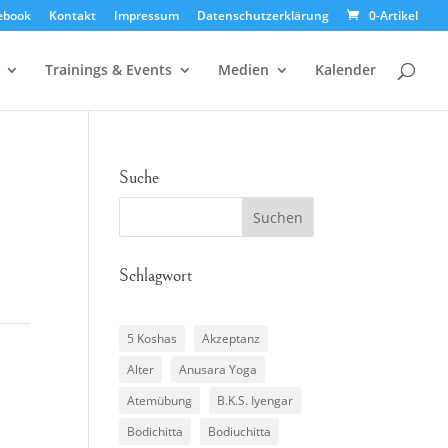
ebook
Kontakt
Impressum
Datenschutzerklärung
0-Artikel
Trainings & Events
Medien
Kalender
Suche
Schlagwort
5 Koshas
Akzeptanz
Alter
Anusara Yoga
Atemübung
B.K.S. Iyengar
Bodichitta
Bodiuchitta