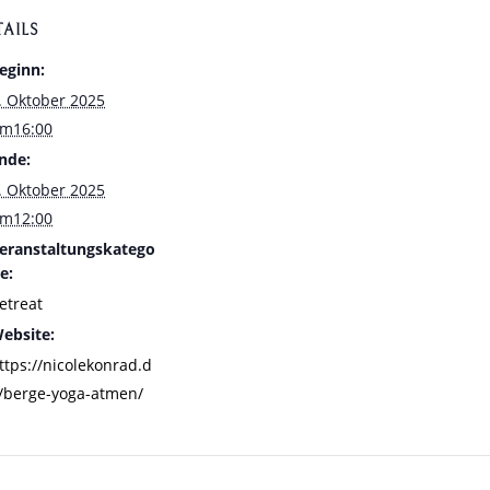
TAILS
eginn:
. Oktober 2025
m16:00
nde:
. Oktober 2025
m12:00
eranstaltungskatego
ie:
etreat
ebsite:
ttps://nicolekonrad.d
/berge-yoga-atmen/