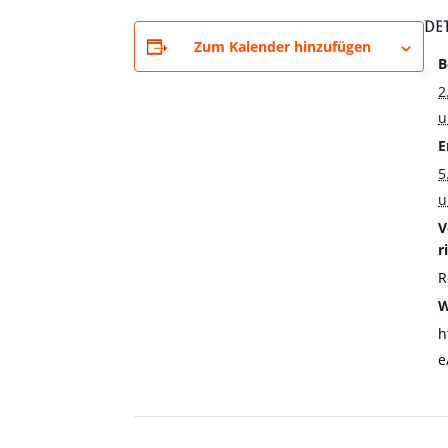
DE
Zum Kalender hinzufügen
B
2
u
E
5
u
V
r
R
W
h
e