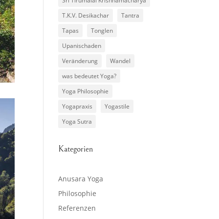
Sri Tirumalai Krishnamacharya
T.K.V. Desikachar
Tantra
Tapas
Tonglen
Upanischaden
Veränderung
Wandel
was bedeutet Yoga?
Yoga Philosophie
Yogapraxis
Yogastile
Yoga Sutra
Kategorien
Anusara Yoga
Philosophie
Referenzen