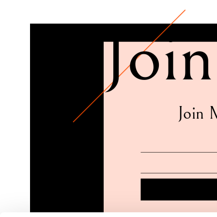
Join
Join 