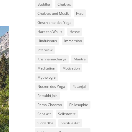
Buddha
Chakras
Chakras und Musik
Frau
Geschichte des Yoga
Hareesh Wallis
Hesse
Hinduismus
Immersion
Interview
Krishnamacharya
Mantra
Meditation
Motivation
Mythologie
Nutzen des Yoga
Patanjali
Pattabhi Jois
Pema Chödrön
Philosophie
Sanskrit
Selbstwert
Siddartha
Spiritualität