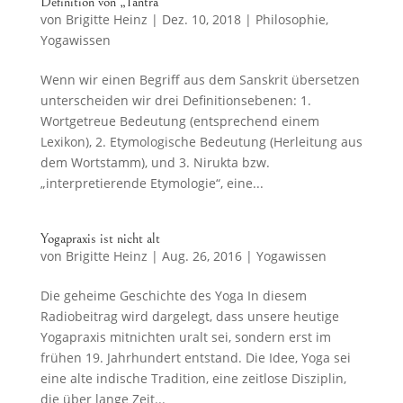
Definition von „Tantra“
von
Brigitte Heinz
|
Dez. 10, 2018
|
Philosophie
,
Yogawissen
Wenn wir einen Begriff aus dem Sanskrit übersetzen
unterscheiden wir drei Definitionsebenen: 1.
Wortgetreue Bedeutung (entsprechend einem
Lexikon), 2. Etymologische Bedeutung (Herleitung aus
dem Wortstamm), und 3. Nirukta bzw.
„interpretierende Etymologie“, eine...
Yogapraxis ist nicht alt
von
Brigitte Heinz
|
Aug. 26, 2016
|
Yogawissen
Die geheime Geschichte des Yoga In diesem
Radiobeitrag wird dargelegt, dass unsere heutige
Yogapraxis mitnichten uralt sei, sondern erst im
frühen 19. Jahrhundert entstand. Die Idee, Yoga sei
eine alte indische Tradition, eine zeitlose Disziplin,
die über lange Zeit...