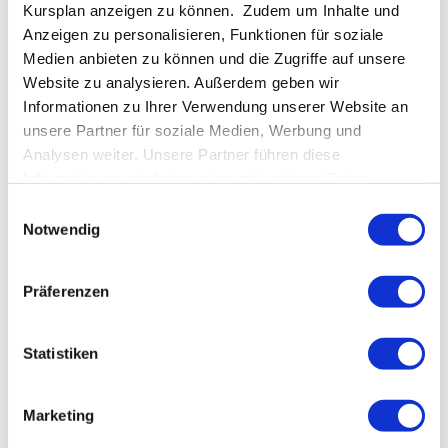
die wir uns alle sicher oftmals selber stellen: wie
Kursplan anzeigen zu können. Zudem um Inhalte und
handele ich richtig, wie entscheide ich mich jetzt?
Anzeigen zu personalisieren, Funktionen für soziale
Immer noch top-aktuell und absolut lesenswert! Hier
Medien anbieten zu können und die Zugriffe auf unsere
ein paar...
Website zu analysieren. Außerdem geben wir
Informationen zu Ihrer Verwendung unserer Website an
unsere Partner für soziale Medien, Werbung und
Suche
Analysen weiter. Unsere Partner führen diese
Informationen möglicherweise mit weiteren Daten
zusammen, die Sie ihnen bereitgestellt haben oder die
Einwilligungsauswahl
sie im Rahmen Ihrer Nutzung der Dienste gesammelt
Notwendig
Schlagwort
haben.
Präferenzen
5 Koshas
Akzeptanz
Alter
Anusara Yoga
Atemübung
B.K.S. Iyengar
Bodichitta
Bodiuchitta
Statistiken
Buddha
Chakras
Chakras und Musik
Frau
Geschichte des Yoga
Hareesh Wallis
Hesse
Marketing
Hinduismus
Immersion
Interview