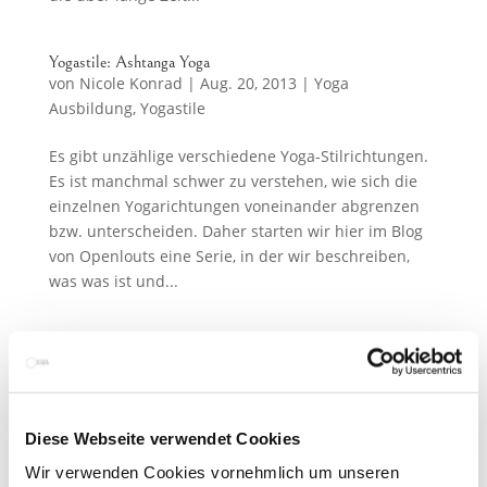
Yogastile: Ashtanga Yoga
von
Nicole Konrad
|
Aug. 20, 2013
|
Yoga
Ausbildung
,
Yogastile
Es gibt unzählige verschiedene Yoga-Stilrichtungen.
Es ist manchmal schwer zu verstehen, wie sich die
einzelnen Yogarichtungen voneinander abgrenzen
bzw. unterscheiden. Daher starten wir hier im Blog
von Openlouts eine Serie, in der wir beschreiben,
was was ist und...
Die Bhagavad Gita – einer der wichtigsten Texte des Yoga
von
Nicole Konrad
|
Mai 24, 2013
|
Philosophie
,
Yogawissen
Diese Webseite verwendet Cookies
Die Bhagavad Gita ist eine der bekanntesten
Schriften des Hinduismus. Sie behandelt eine Frage,
Wir verwenden Cookies vornehmlich um unseren