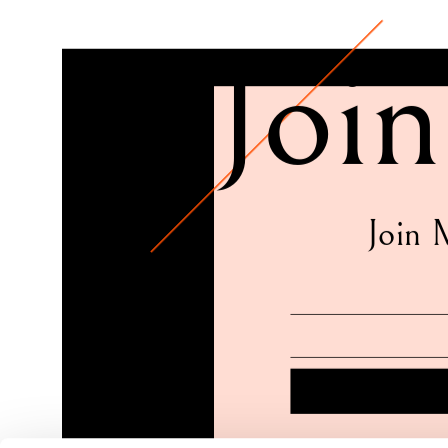
Join
Join 