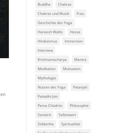
Buddha
Chakras
Chakras und Musik
Frau
Geschichte des Yoga
Hareesh Wallis
Hesse
Hinduismus
Immersion
Interview
Krishnamacharya
Mantra
Meditation
Motivation
Mythologie
Nutzen des Yoga
Patanjali
ten
Pattabhi Jois
Pema Chödrön
Philosophie
Sanskrit
Selbstwert
Siddartha
Spiritualität