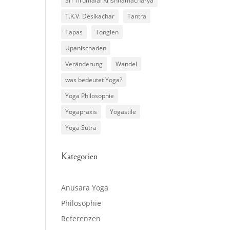
Sri Tirumalai Krishnamacharya
T.K.V. Desikachar
Tantra
Tapas
Tonglen
Upanischaden
Veränderung
Wandel
was bedeutet Yoga?
Yoga Philosophie
Yogapraxis
Yogastile
Yoga Sutra
n
Kategorien
Anusara Yoga
Philosophie
Referenzen