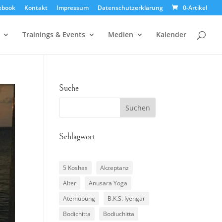
ebook
Kontakt
Impressum
Datenschutzerklärung
0-Artikel
Trainings & Events
Medien
Kalender
Suche
Schlagwort
5 Koshas
Akzeptanz
Alter
Anusara Yoga
Atemübung
B.K.S. Iyengar
Bodichitta
Bodiuchitta