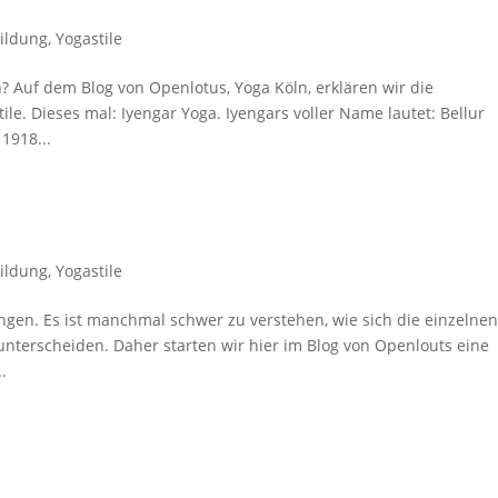
ildung
,
Yogastile
n? Auf dem Blog von Openlotus, Yoga Köln, erklären wir die
le. Dieses mal: Iyengar Yoga. Iyengars voller Name lautet: Bellur
1918...
ildung
,
Yogastile
ungen. Es ist manchmal schwer zu verstehen, wie sich die einzelne
terscheiden. Daher starten wir hier im Blog von Openlouts eine
.