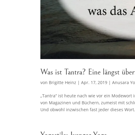
Was ist Tantra? Eine längst überf
von
Brigitte Heinz
|
Apr. 17, 2019
|
Anusara Y
„Tantra“ ist heute nach wie vor ein Modewort 
von Magazinen und Büchern, zumeist mit schl
Und obwohl inzwischen fast jeder dieses Wort.
Yogastile: Iyengar Yoga