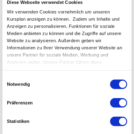
Diese Webseite verwendet Cookies
März 2021
Wir verwenden Cookies vornehmlich um unseren
Februar 2021
Kursplan anzeigen zu können. Zudem um Inhalte und
Januar 2021
Anzeigen zu personalisieren, Funktionen für soziale
Dezember 2020
Medien anbieten zu können und die Zugriffe auf unsere
Website zu analysieren. Außerdem geben wir
Juni 2020
Informationen zu Ihrer Verwendung unserer Website an
April 2020
unsere Partner für soziale Medien, Werbung und
März 2020
Analysen weiter. Unsere Partner führen diese
Februar 2020
Informationen möglicherweise mit weiteren Daten
zusammen, die Sie ihnen bereitgestellt haben oder die
Januar 2020
Einwilligungsauswahl
sie im Rahmen Ihrer Nutzung der Dienste gesammelt
Notwendig
Dezember 2019
haben.
Oktober 2019
Präferenzen
September 2019
August 2019
Statistiken
Juni 2019
Mai 2019