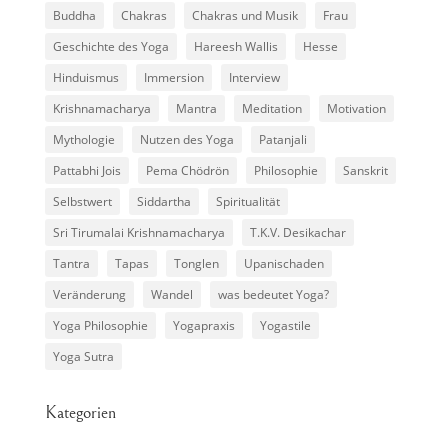
Buddha
Chakras
Chakras und Musik
Frau
Geschichte des Yoga
Hareesh Wallis
Hesse
Hinduismus
Immersion
Interview
Krishnamacharya
Mantra
Meditation
Motivation
Mythologie
Nutzen des Yoga
Patanjali
Pattabhi Jois
Pema Chödrön
Philosophie
Sanskrit
Selbstwert
Siddartha
Spiritualität
Sri Tirumalai Krishnamacharya
T.K.V. Desikachar
Tantra
Tapas
Tonglen
Upanischaden
Veränderung
Wandel
was bedeutet Yoga?
Yoga Philosophie
Yogapraxis
Yogastile
Yoga Sutra
Kategorien