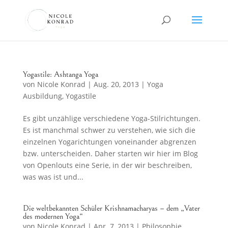
Yogastile: Ashtanga Yoga
von
Nicole Konrad
|
Aug. 20, 2013
|
Yoga
Ausbildung
,
Yogastile
Es gibt unzählige verschiedene Yoga-Stilrichtungen.
Es ist manchmal schwer zu verstehen, wie sich die
einzelnen Yogarichtungen voneinander abgrenzen
bzw. unterscheiden. Daher starten wir hier im Blog
von Openlouts eine Serie, in der wir beschreiben,
was was ist und...
Die weltbekannten Schüler Krishnamacharyas – dem „Vater
des modernen Yoga“
von
Nicole Konrad
|
Apr. 7, 2013
|
Philosophie
,