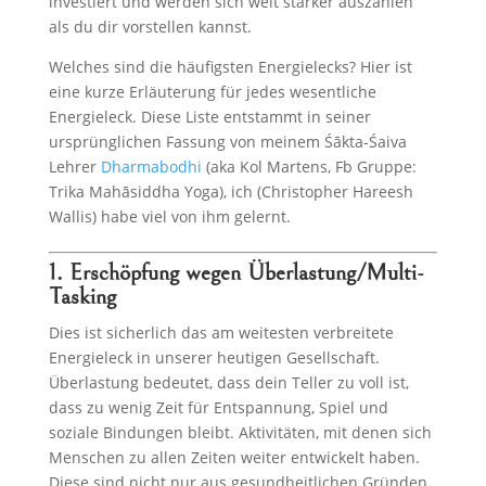
investiert und werden sich weit stärker auszahlen
als du dir vorstellen kannst.
Welches sind die häufigsten Energielecks? Hier ist
eine kurze Erläuterung für jedes wesentliche
Energieleck. Diese Liste entstammt in seiner
ursprünglichen Fassung von meinem Śākta-Śaiva
Lehrer
Dharmabodhi
(aka Kol Martens, Fb Gruppe:
Trika Mahāsiddha Yoga), ich (Christopher Hareesh
Wallis) habe viel von ihm gelernt.
1. Erschöpfung wegen Überlastung/Multi-
Tasking
Dies ist sicherlich das am weitesten verbreitete
Energieleck in unserer heutigen Gesellschaft.
Überlastung bedeutet, dass dein Teller zu voll ist,
dass zu wenig Zeit für Entspannung, Spiel und
soziale Bindungen bleibt. Aktivitäten, mit denen sich
Menschen zu allen Zeiten weiter entwickelt haben.
Diese sind nicht nur aus gesundheitlichen Gründen