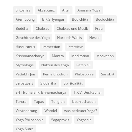
5 Koshas
Akzeptanz
Alter
Anusara Yoga
Atemübung
B.K.S. Iyengar
Bodichitta
Bodiuchitta
Buddha
Chakras
Chakras und Musik
Frau
Geschichte des Yoga
Hareesh Wallis
Hesse
Hinduismus
Immersion
Interview
Krishnamacharya
Mantra
Meditation
Motivation
Mythologie
Nutzen des Yoga
Patanjali
Pattabhi Jois
Pema Chödrön
Philosophie
Sanskrit
Selbstwert
Siddartha
Spiritualität
Sri Tirumalai Krishnamacharya
T.K.V. Desikachar
Tantra
Tapas
Tonglen
Upanischaden
Veränderung
Wandel
was bedeutet Yoga?
Yoga Philosophie
Yogapraxis
Yogastile
Yoga Sutra