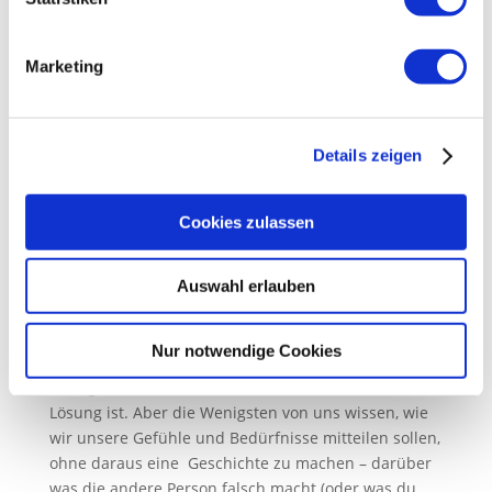
definiert ist, wenn man jemanden gerade erst
kennengelernt hat. Dagegen führt das lang
Marketing
andauernde Verweilen in einem Schwebezustand zu
starkem
prana
-Verlust. Dieses Übergangsstadium, in
dem du nicht genau weißt, was die andere Person
will, braucht oder fühlt; du aber hoffst, dass er/sie
Details zeigen
die Beziehung schließlich genauso sehen wird wie
du. Umgekehrt ist es genau so eine Leckage, wenn
du zwar genau weißt wo du stehst, aber die andere
Cookies zulassen
Person im Unklaren lässt, indem du dich nicht auf
eine bestimmte Form der Beziehung mit klaren
Auswahl erlauben
Absprachen und Grenzen festlegst (indem du
andere Menschen ausnutzt, erschöpfst du deine
shakti
).
Nur notwendige Cookies
Es liegt auf der Hand, dass Kommunikation die
Lösung ist. Aber die Wenigsten von uns wissen, wie
wir unsere Gefühle und Bedürfnisse mitteilen sollen,
ohne daraus eine Geschichte zu machen – darüber
was die andere Person falsch macht (oder was du