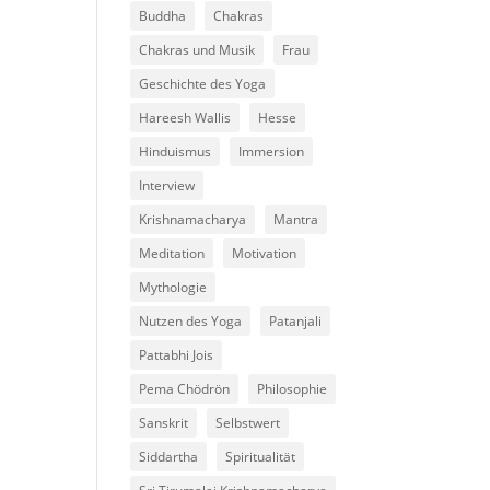
Buddha
Chakras
Chakras und Musik
Frau
Geschichte des Yoga
Hareesh Wallis
Hesse
Hinduismus
Immersion
Interview
Krishnamacharya
Mantra
Meditation
Motivation
Mythologie
Nutzen des Yoga
Patanjali
Pattabhi Jois
Pema Chödrön
Philosophie
Sanskrit
Selbstwert
Siddartha
Spiritualität