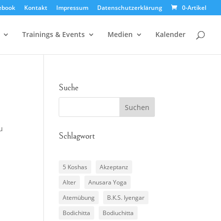
ebook
Kontakt
Impressum
Datenschutzerklärung
0-Artikel
Trainings & Events
Medien
Kalender
Suche
u
Schlagwort
5 Koshas
Akzeptanz
Alter
Anusara Yoga
Atemübung
B.K.S. Iyengar
Bodichitta
Bodiuchitta