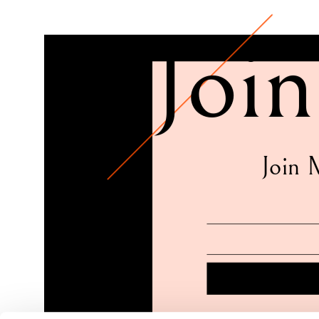
Join
Join 