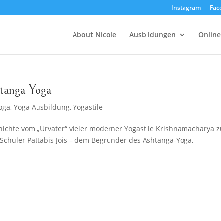
Instagram
Fac
About Nicole
Ausbildungen
Online
htanga Yoga
oga
,
Yoga Ausbildung
,
Yogastile
hichte vom „Urvater“ vieler moderner Yogastile Krishnamacharya z
 Schüler Pattabis Jois – dem Begründer des Ashtanga-Yoga,