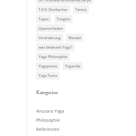
Sri Tirumalai Krishnamacharya
T.K.V. Desikachar
Tantra
Tapas
Tonglen
Upanischaden
Veränderung
Wandel
was bedeutet Yoga?
Yoga Philosophie
Yogapraxis
Yogastile
Yoga Sutra
Kategorien
Anusara Yoga
Philosophie
Referenzen