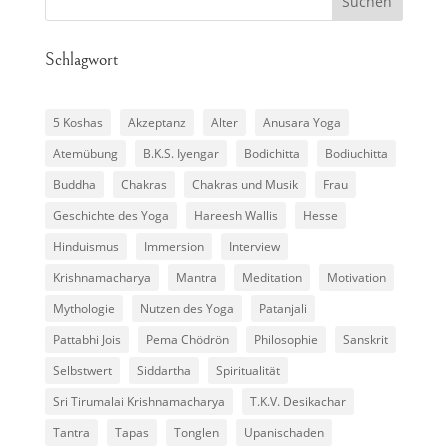
Schlagwort
5 Koshas
Akzeptanz
Alter
Anusara Yoga
Atemübung
B.K.S. Iyengar
Bodichitta
Bodiuchitta
Buddha
Chakras
Chakras und Musik
Frau
Geschichte des Yoga
Hareesh Wallis
Hesse
Hinduismus
Immersion
Interview
Krishnamacharya
Mantra
Meditation
Motivation
Mythologie
Nutzen des Yoga
Patanjali
Pattabhi Jois
Pema Chödrön
Philosophie
Sanskrit
Selbstwert
Siddartha
Spiritualität
Sri Tirumalai Krishnamacharya
T.K.V. Desikachar
Tantra
Tapas
Tonglen
Upanischaden