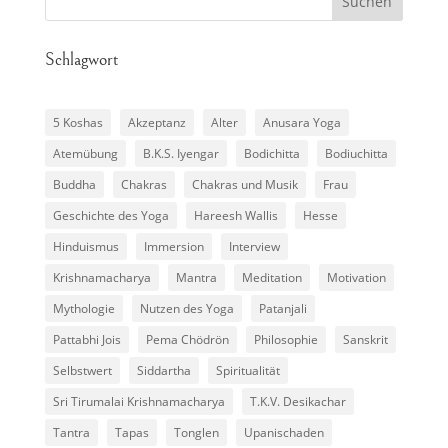
Schlagwort
5 Koshas
Akzeptanz
Alter
Anusara Yoga
Atemübung
B.K.S. Iyengar
Bodichitta
Bodiuchitta
Buddha
Chakras
Chakras und Musik
Frau
Geschichte des Yoga
Hareesh Wallis
Hesse
Hinduismus
Immersion
Interview
Krishnamacharya
Mantra
Meditation
Motivation
Mythologie
Nutzen des Yoga
Patanjali
Pattabhi Jois
Pema Chödrön
Philosophie
Sanskrit
Selbstwert
Siddartha
Spiritualität
Sri Tirumalai Krishnamacharya
T.K.V. Desikachar
Tantra
Tapas
Tonglen
Upanischaden